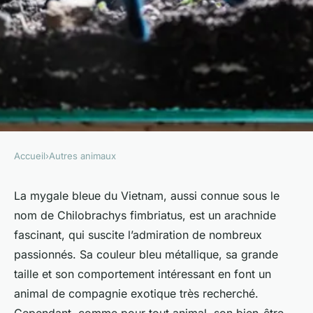
Accueil
›
Autres animaux
AUTRES ANIMAUX
Comment aménager un
La
mygale bleue du Vietnam
, aussi connue sous le
nom de
Chilobrachys fimbriatus
, est un arachnide
terrarium pour une mygale
fascinant, qui suscite l’admiration de nombreux
bleue du Vietnam en
passionnés. Sa couleur bleu métallique, sa grande
respectant son biotope
taille et son comportement intéressant en font un
naturel?
animal de compagnie exotique très recherché.