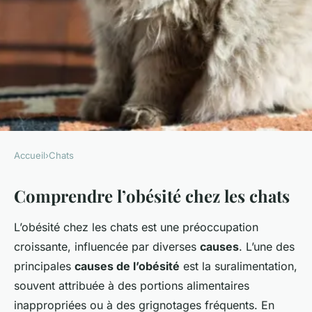
Accueil
›
Chats
CHATS
Comprendre l’obésité chez les chats
Comment gérer l'obésité chez
les chats
L’obésité chez les chats est une préoccupation
croissante, influencée par diverses
causes
. L’une des
Clément
•
4 novembre 2024
•
7 min de lecture
principales
causes de l’obésité
est la suralimentation,
souvent attribuée à des portions alimentaires
inappropriées ou à des grignotages fréquents. En