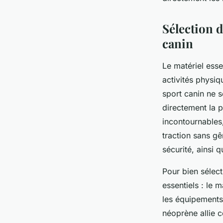
Pauline
•
10 octobre 2025
•
6 min de lecture
Sélection 
canin
Le matériel essen
activités physi
sport canin ne s
directement la p
incontournables
traction sans gê
sécurité, ainsi 
Pour bien sélect
essentiels : le m
les équipements
néoprène allie c