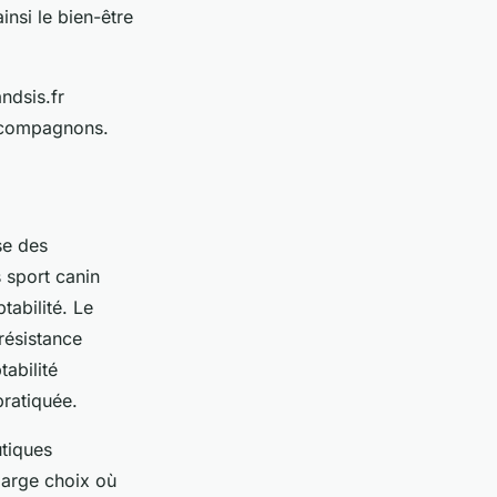
insi le bien-être
ndsis.fr
s compagnons.
se des
 sport canin
ptabilité. Le
résistance
tabilité
pratiquée.
utiques
large choix où