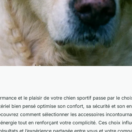
r sport canin :
rmance et le plaisir de votre chien sportif passe par le cho
ériel bien pensé optimise son confort, sa sécurité et son e
 et plaisir
couvrez comment sélectionner les accessoires incontourna
énergie tout en renforçant votre complicité. Ces choix infl
résultats et l’expérience partagée entre vous et votre com