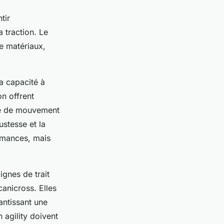
tir
a traction. Le
e matériaux,
a capacité à
on offrent
rté de mouvement
ustesse et la
ormances, mais
ignes de trait
canicross. Elles
antissant une
 agility doivent