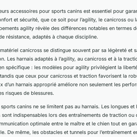
leurs accessoires pour sports canins est essentiel pour garan
ort et sécurité, que ce soit pour l’agility, le canicross ou l
pements agility révèle des différences notables en termes d
de résistance, adaptés à chaque discipline.
matériel canicross se distingue souvent par sa légèreté et s
ion. Les harnais adaptés à l’agility, au canicross et à la tracti
n spécifique : les modèles pour agility privilégient la libe
 tandis que ceux pour canicross et traction favorisent la rob
oix d’un harnais approprié améliore non seulement les perf
es risques de blessures.
sports canins ne se limitent pas au harnais. Les longues et l
 sont indispensables lors des entraînements de traction ou 
munication optimale entre le maître et le chien tout en gar
e. De même, les obstacles et tunnels pour l’entraînement en