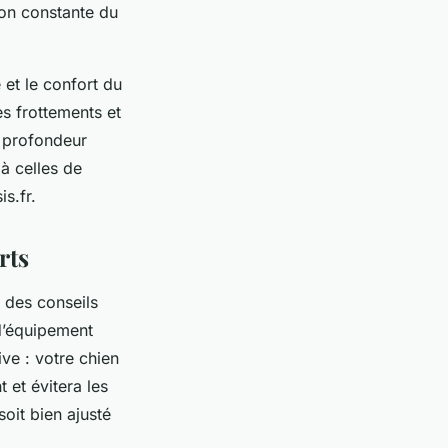
ion constante du
 et le confort du
es frottements et
 profondeur
à celles de
s.fr.
rts
e des conseils
 d’équipement
ve : votre chien
 et évitera les
soit bien ajusté