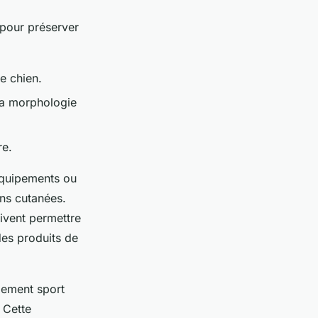
s pour préserver
e chien.
la morphologie
re.
 équipements ou
ons cutanées.
ivent permettre
es produits de
pement sport
 Cette