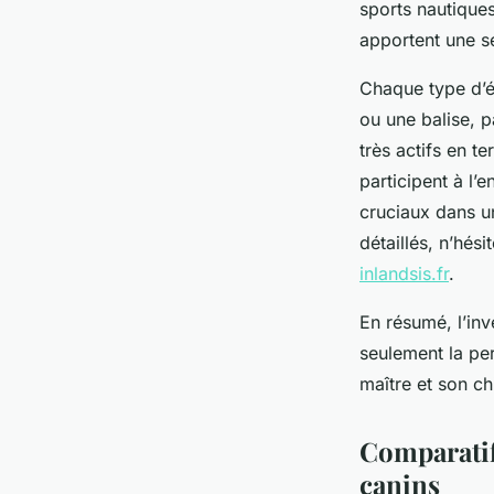
sports nautique
apportent une sé
Chaque type d’é
ou une balise, p
très actifs en t
participent à l’
cruciaux dans u
détaillés, n’hé
inlandsis.fr
.
En résumé, l’inv
seulement la per
maître et son ch
Comparatif
canins