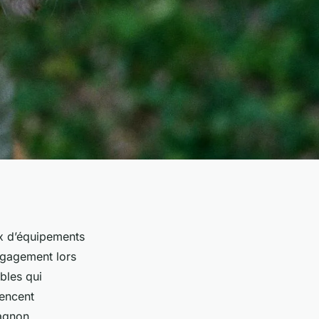
ix d’équipements
ngagement lors
bles qui
uencent
pagnon.