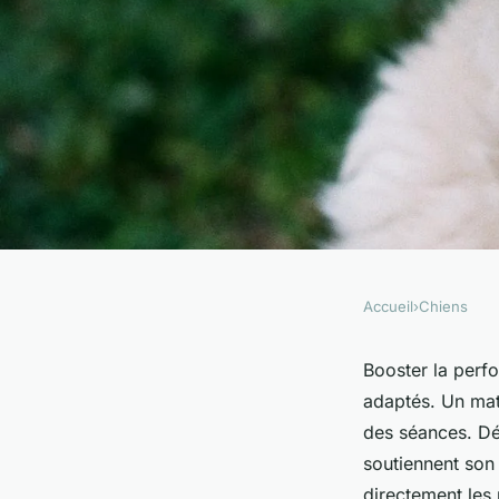
Accueil
›
Chiens
CHIENS
Top équipements pou
Booster la perfo
adaptés. Un mat
booster performance
des séances. Dé
soutiennent son 
directement les 